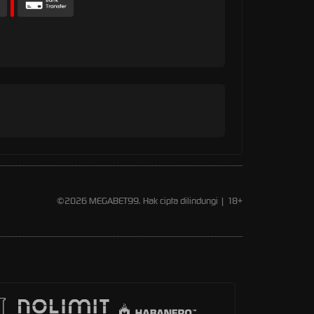
©2026 MEGABET99. Hak cipta dilindungi | 18+