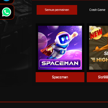
Semua permainan
Crash Game
Spaceman
Slot88