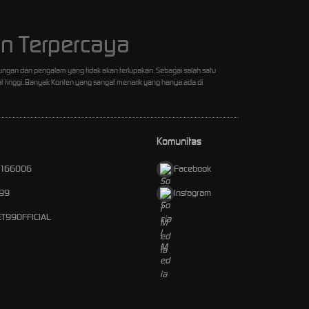
an Terpercaya
ungan dan pengalam yang tidak akan terlupakan. Sebagai salah satu
 tinggi. Banyak Konten yang sangat menarik yang hanya ada di
Komunitas
1166006
Facebook
99
Instagram
T99OFFICIAL