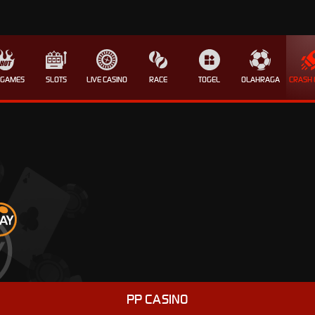
 GAMES
SLOTS
LIVE CASINO
RACE
TOGEL
OLAHRAGA
CRASH
PP CASINO