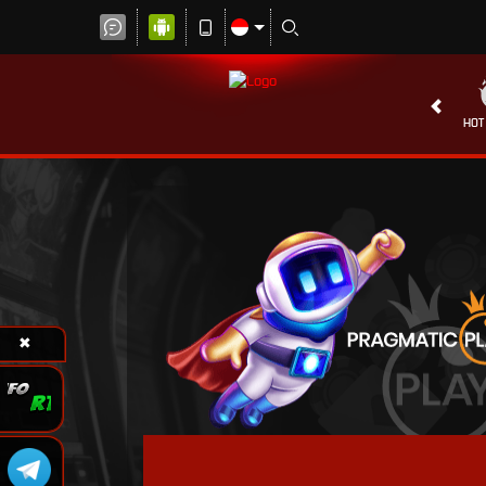
HOT
✖