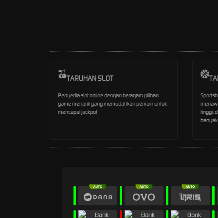
TARUHAN SLOT
TA
Penyedia slot online dengan beragam pilihan
Sportsb
game menarik yang memudahkan pemain untuk
menawar
mencapai jackpot
tinggi,
banyak 