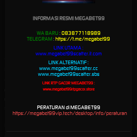
MEGABET99 adalah tempat bermain game online terbaik untuk mendapatkan keuntungan
dan pengalam yang tidak akan terlupakan. Sebagai salah satu platform game slot online
INFORMASI RESMI MEGABET99
Terbaik Sepanjang Sejarah dan terpercaya, MEGABET99 menampilan berbagai fitur yang
sangat menarik dengan peluang kemenangan yang sangat tinggi. Banyak Konten yang
sangat menarik yang hanya ada di MEGABET99, mulai dari game slot yag sedang populer
WA BARU
:
083877118989
dan sedang onfire sampai memberikan bonus-bonus yang sangat menarik untuk semua
TELEGRAM
:
https://t.me/megabet99
penggunanya.
LINK UTAMA :
www.
megabet99scatter.it.com
LINK ALTERNATIF :
www.megabet99
scatter.cc
Kebijaksanaan
Platform
www.megabet99scatter.sbs
Tentang MEGABET99
Promosi
LINK RTP GACOR MEGABET99 :
www.megabet99rtpgacor.store
Responsible Gambling
Loyalty
Pusat Bantuan
Referral
PERATURAN di MEGABET99
Syarat dan Ketentuan
https://megabet99vip.tech/desktop/info/peraturan
Kategori
Dukungan