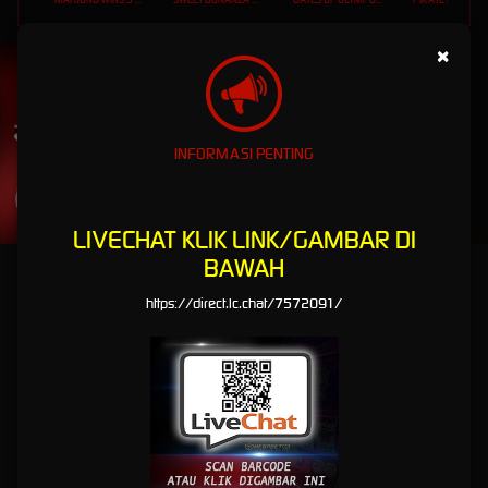
×
UNDUH
MEGABET99 APP
Nikmati berbagai permainan dalam satu
genggaman
INFORMASI PENTING
UNDUH
PANDUAN INSTALASI
LIVECHAT KLIK LINK/GAMBAR DI
BAWAH
MEGABET99 - Situs Slot Winrate Tinggi Mudah Menang
https://direct.lc.chat/7572091/
MEGABET99: Platform Slot
Online Terbaik dan
Terpercaya
Situs Permainan Online Terbaik Sepanjang Sejarah , dengan game slot online , maka situs