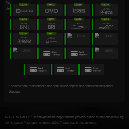
* Selama bank maintenance dan bank offline deposit dan penarikan tidak dapat
diproses
©2026 MEGABET99 menawarkan berbagai macam provider pilihan terbaik dan didukung
oleh Layanan Pelanggan profesional 24/7 yang siap melayani Anda.